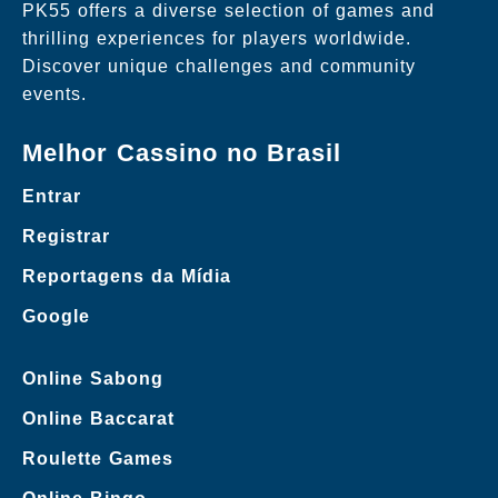
PK55 offers a diverse selection of games and
thrilling experiences for players worldwide.
Discover unique challenges and community
events.
Melhor Cassino no Brasil
Entrar
Registrar
Reportagens da Mídia
Google
Online Sabong
Online Baccarat
Roulette Games