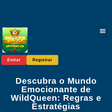
Online Sa
Online Bac
Roulette Gam
Online Bing
Comunidade 
Reportagens da
Entrar
Registrar
Descubra o Mundo
Emocionante de
WildQueen: Regras e
Estratégias