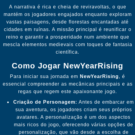
A narrativa é rica e cheia de reviravoltas, o que
mantém os jogadores engajados enquanto exploram
vastas paisagens, desde florestas encantadas até
cidades em ruínas. A missão principal é reunificar o
reino e garantir a prosperidade num ambiente que
mescla elementos medievais com toques de fantasia
científica.
Como Jogar NewYearRising
Para iniciar sua jornada em
NewYearRising
, é
essencial compreender as mecânicas principais e as
regas que regem este apaixonante jogo.
Criação de Personagem:
Antes de embarcar em
sua aventura, os jogadores criam seus próprios
avatares. A personalização é um dos aspectos
mais ricos do jogo, oferecendo várias opções de
personalização, que vão desde a escolha de