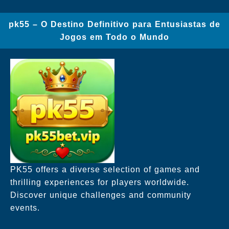
pk55 – O Destino Definitivo para Entusiastas de
Jogos em Todo o Mundo
PK55 offers a diverse selection of games and
thrilling experiences for players worldwide.
Discover unique challenges and community
events.