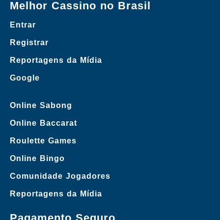
Melhor Cassino no Brasil
Entrar
Registrar
Reportagens da Mídia
Google
Online Sabong
Online Baccarat
Roulette Games
Online Bingo
Comunidade Jogadores
Reportagens da Mídia
Pagamento Seguro