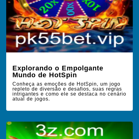
Explorando o Empolgante
Mundo de HotSpin
Conheça as emoções de HotSpin, um jogo
repleto de diversão e desafios, suas regras
intrigantes e como ele se destaca no cenário
atual de jogos.