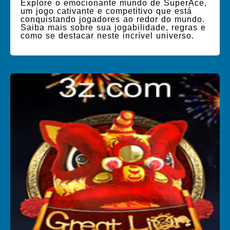
Explore o emocionante mundo de SuperAce,
um jogo cativante e competitivo que está
conquistando jogadores ao redor do mundo.
Saiba mais sobre sua jogabilidade, regras e
como se destacar neste incrível universo.