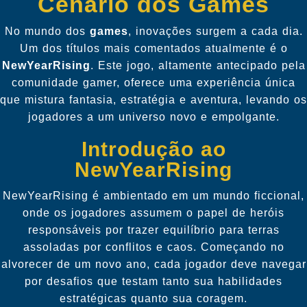
Cenário dos Games
No mundo dos
games
, inovações surgem a cada dia.
Um dos títulos mais comentados atualmente é o
NewYearRising
. Este jogo, altamente antecipado pela
comunidade gamer, oferece uma experiência única
que mistura fantasia, estratégia e aventura, levando os
jogadores a um universo novo e empolgante.
Introdução ao
NewYearRising
NewYearRising é ambientado em um mundo ficcional,
onde os jogadores assumem o papel de heróis
responsáveis por trazer equilíbrio para terras
assoladas por conflitos e caos. Começando no
alvorecer de um novo ano, cada jogador deve navegar
por desafios que testam tanto sua habilidades
estratégicas quanto sua coragem.