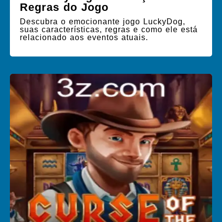
Regras do Jogo
Descubra o emocionante jogo LuckyDog,
suas características, regras e como ele está
relacionado aos eventos atuais.