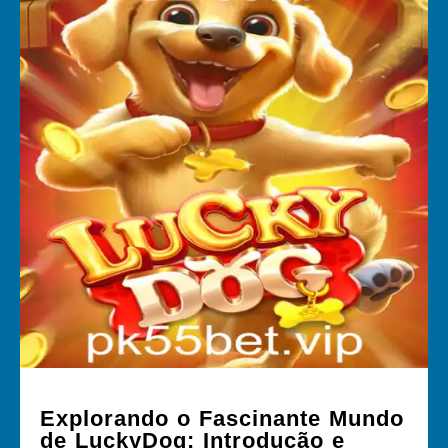
Explorando o Fascinante Mundo
de LuckyDog: Introdução e