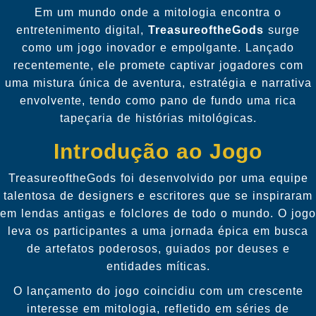
Em um mundo onde a mitologia encontra o
entretenimento digital,
TreasureoftheGods
surge
como um jogo inovador e empolgante. Lançado
recentemente, ele promete captivar jogadores com
uma mistura única de aventura, estratégia e narrativa
envolvente, tendo como pano de fundo uma rica
tapeçaria de histórias mitológicas.
Introdução ao Jogo
TreasureoftheGods foi desenvolvido por uma equipe
talentosa de designers e escritores que se inspiraram
em lendas antigas e folclores de todo o mundo. O jogo
leva os participantes a uma jornada épica em busca
de artefatos poderosos, guiados por deuses e
entidades míticas.
O lançamento do jogo coincidiu com um crescente
interesse em mitologia, refletido em séries de