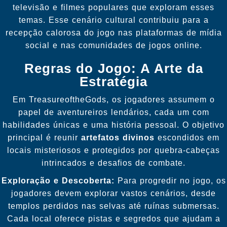
televisão e filmes populares que exploram esses
temas. Esse cenário cultural contribuiu para a
recepção calorosa do jogo nas plataformas de mídia
social e nas comunidades de jogos online.
Regras do Jogo: A Arte da
Estratégia
Em TreasureoftheGods, os jogadores assumem o
papel de aventureiros lendários, cada um com
habilidades únicas e uma história pessoal. O objetivo
principal é reunir
artefatos divinos
escondidos em
locais misteriosos e protegidos por quebra-cabeças
intrincados e desafios de combate.
Exploração e Descoberta:
Para progredir no jogo, os
jogadores devem explorar vastos cenários, desde
templos perdidos nas selvas até ruínas submersas.
Cada local oferece pistas e segredos que ajudam a