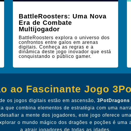
BattleRoosters: Uma Nova
Era de Combate
Multijogador
BattleRoosters explora o universo dos
confrontos entre galos em arenas
digitais. Conheça as regras e a
dinâmica deste jogo inovador que está
conquistando o público gamer.
ão ao Fascinante Jogo 3P
e os jogos digitais estão em ascensão,
3PotDragons
ca que combina elementos de estratégia com uma narra
desafiar a mente dos jogadores, este jogo oferece uma
 Explorar o mundo mágico dos dragões e poções é uma 
a atrair jogadores de todas as idades.