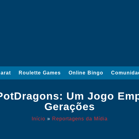
arat
Roulette Games
Online Bingo
Comunida
PotDragons: Um Jogo Emp
Gerações
Início
»
Reportagens da Mídia