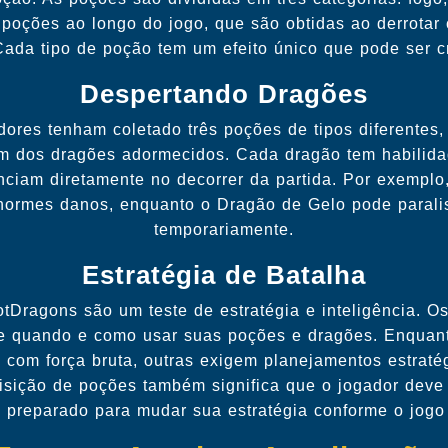
 poções ao longo do jogo, que são obtidas ao derrotar
Cada tipo de poção tem um efeito único que pode ser cr
Despertando Dragões
ores tenham coletado três poções de tipos diferentes
um dos dragões adormecidos. Cada dragão tem habilidad
enciam diretamente no decorrer da partida. Por exempl
normes danos, enquanto o Dragão de Gelo pode paralis
temporariamente.
Estratégia de Batalha
tDragons são um teste de estratégia e inteligência. O
e quando e como usar suas poções e dragões. Enquan
com força bruta, outras exigem planejamentos estraté
isição de poções também significa que o jogador deve 
 preparado para mudar sua estratégia conforme o jogo 