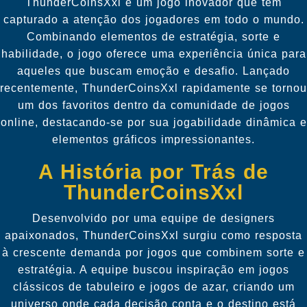
ThunderCoinsXxl é um jogo inovador que tem
capturado a atenção dos jogadores em todo o mundo.
Combinando elementos de estratégia, sorte e
habilidade, o jogo oferece uma experiência única para
aqueles que buscam emoção e desafio. Lançado
recentemente, ThunderCoinsXxl rapidamente se tornou
um dos favoritos dentro da comunidade de jogos
online, destacando-se por sua jogabilidade dinâmica e
elementos gráficos impressionantes.
A História por Trás de
ThunderCoinsXxl
Desenvolvido por uma equipe de designers
apaixonados, ThunderCoinsXxl surgiu como resposta
à crescente demanda por jogos que combinem sorte e
estratégia. A equipe buscou inspiração em jogos
clássicos de tabuleiro e jogos de azar, criando um
universo onde cada decisão conta e o destino está