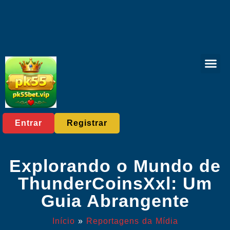
Online Sa
Online Bac
Roulette Gam
Online Bing
Comunidade 
Reportagens da
Entrar
Registrar
Explorando o Mundo de
ThunderCoinsXxl: Um
Guia Abrangente
Início
»
Reportagens da Mídia