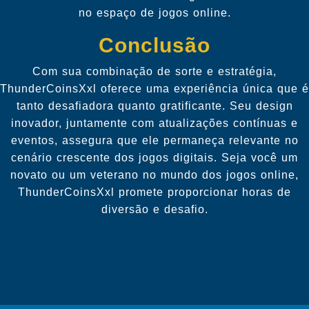
no espaço de jogos online.
Conclusão
Com sua combinação de sorte e estratégia,
ThunderCoinsXxl oferece uma experiência única que é
tanto desafiadora quanto gratificante. Seu design
inovador, juntamente com atualizações contínuas e
eventos, assegura que ele permaneça relevante no
cenário crescente dos jogos digitais. Seja você um
novato ou um veterano no mundo dos jogos online,
ThunderCoinsXxl promete proporcionar horas de
diversão e desafio.