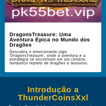
DragonsTreasure: Uma
Aventura Épica no Mundo dos
Dragões
Descubra o emocionante jogo
'DragonsTreasure', onde a aventura e a
estratégia se encontram em um cenário
fantástico repleto de dragões e tesouros.
Introdução a
ThunderCoinsXxl