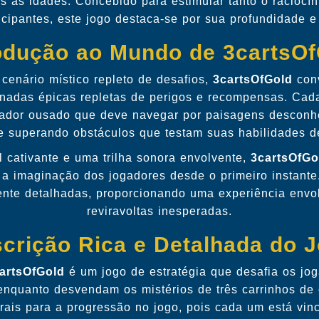
s as idades. Concebido para estimular tanto o raciocín
ticipantes, este jogo destaca-se por sua profundidade e
odução ao Mundo de 3cartsO
enário místico repleto de desafios,
3cartsOfGold
conv
nadas épicas repletas de perigos e recompensas. Cad
ador ousado que deve navegar por paisagens desconh
s e superando obstáculos que testam suas habilidades 
 cativante e uma trilha sonora envolvente,
3cartsOfGo
 a imaginação dos jogadores desde o primeiro instante.
ente detalhadas, proporcionando uma experiência envol
reviravoltas inesperadas.
crição Rica e Detalhada do 
artsOfGold
é um jogo de estratégia que desafia os jog
enquanto desvendam os mistérios de três carrinhos de
rais para a progressão no jogo, pois cada um está vin