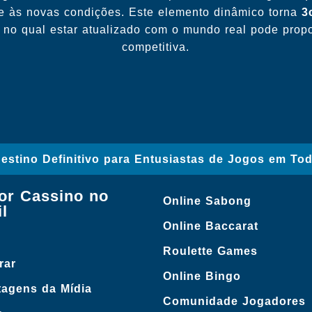
 às novas condições. Este elemento dinâmico torna
3
, no qual estar atualizado com o mundo real pode prop
competitiva.
estino Definitivo para Entusiastas de Jogos em T
or Cassino no
Online Sabong
l
Online Baccarat
Roulette Games
rar
Online Bingo
tagens da Mídia
Comunidade Jogadores