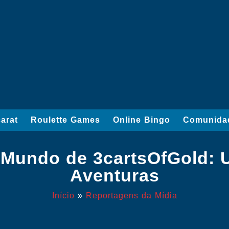
arat
Roulette Games
Online Bingo
Comunida
 Mundo de 3cartsOfGold: U
Aventuras
Início
»
Reportagens da Mídia