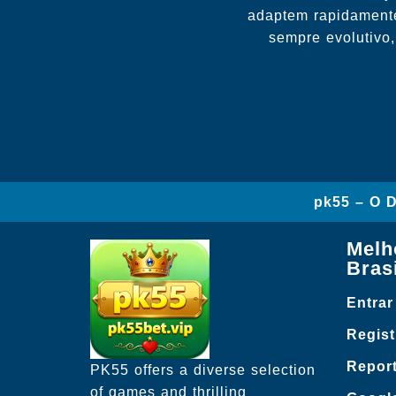
adaptem rapidamente
sempre evolutivo
pk55 – O D
Melh
Brasi
Entrar
Regist
Repor
PK55 offers a diverse selection
of games and thrilling