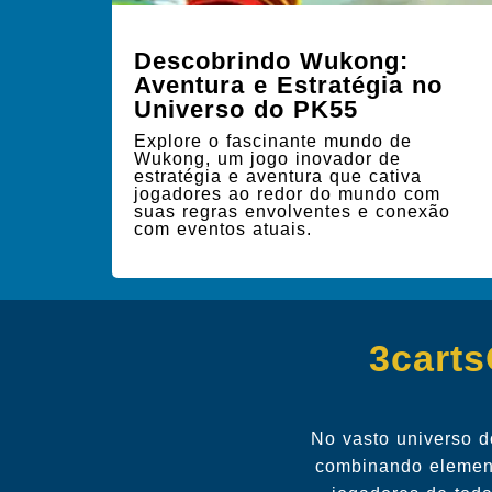
Descobrindo Wukong:
Aventura e Estratégia no
Universo do PK55
Explore o fascinante mundo de
Wukong, um jogo inovador de
estratégia e aventura que cativa
jogadores ao redor do mundo com
suas regras envolventes e conexão
com eventos atuais.
3carts
No vasto universo d
combinando element