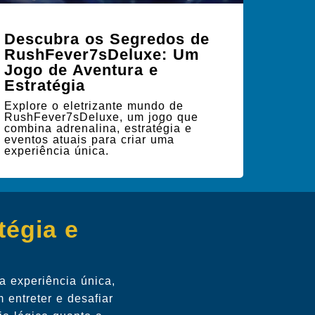
Descubra os Segredos de
RushFever7sDeluxe: Um
Jogo de Aventura e
Estratégia
Explore o eletrizante mundo de
RushFever7sDeluxe, um jogo que
combina adrenalina, estratégia e
eventos atuais para criar uma
experiência única.
tégia e
 experiência única,
entreter e desafiar