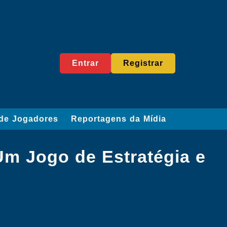
Entrar
Registrar
de Jogadores
Reportagens da Mídia
m Jogo de Estratégia e