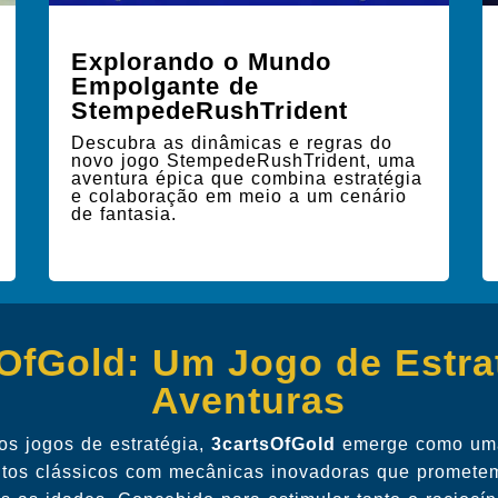
Explorando o Mundo
Empolgante de
StempedeRushTrident
Descubra as dinâmicas e regras do
novo jogo StempedeRushTrident, uma
aventura épica que combina estratégia
e colaboração em meio a um cenário
de fantasia.
OfGold: Um Jogo de Estra
Aventuras
os jogos de estratégia,
3cartsOfGold
emerge como uma
os clássicos com mecânicas inovadoras que prometem 