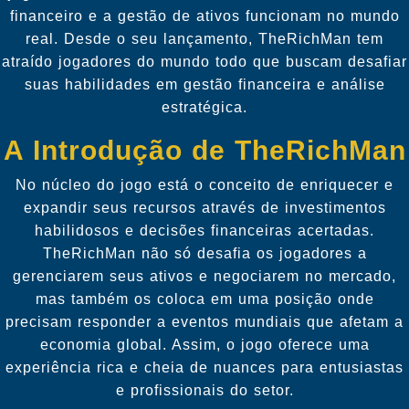
financeiro e a gestão de ativos funcionam no mundo
real. Desde o seu lançamento, TheRichMan tem
atraído jogadores do mundo todo que buscam desafiar
suas habilidades em gestão financeira e análise
estratégica.
A Introdução de TheRichMan
No núcleo do jogo está o conceito de enriquecer e
expandir seus recursos através de investimentos
habilidosos e decisões financeiras acertadas.
TheRichMan não só desafia os jogadores a
gerenciarem seus ativos e negociarem no mercado,
mas também os coloca em uma posição onde
precisam responder a eventos mundiais que afetam a
economia global. Assim, o jogo oferece uma
experiência rica e cheia de nuances para entusiastas
e profissionais do setor.