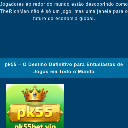
Jogadores ao redor do mundo estão descobrindo como
TheRichMan não é só um jogo, mas uma janela para o
futuro da economia global.
pk55 – O Destino Definitivo para Entusiastas de
Jogos em Todo o Mundo