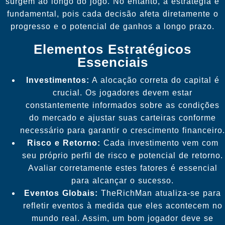
surgem ao longo do jogo. No entanto, a estratégia é
fundamental, pois cada decisão afeta diretamente o
progresso e o potencial de ganhos a longo prazo.
Elementos Estratégicos
Essenciais
Investimentos:
A alocação correta do capital é
crucial. Os jogadores devem estar
constantemente informados sobre as condições
do mercado e ajustar suas carteiras conforme
necessário para garantir o crescimento financeiro.
Risco e Retorno:
Cada investimento vem com
seu próprio perfil de risco e potencial de retorno.
Avaliar corretamente estes fatores é essencial
para alcançar o sucesso.
Eventos Globais:
TheRichMan atualiza-se para
refletir eventos à medida que eles acontecem no
mundo real. Assim, um bom jogador deve se