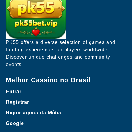
PK55 offers a diverse selection of games and
thrilling experiences for players worldwide.
Discover unique challenges and community
events.
Melhor Cassino no Brasil
Entrar
Registrar
Reportagens da Mídia
Google