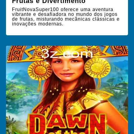
Frutas e Divertimento
FruitNovaSuper100 oferece uma aventura
vibrante e desafiadora no mundo dos jogos
de frutas, misturando mecânicas clássicas e
inovações modernas.