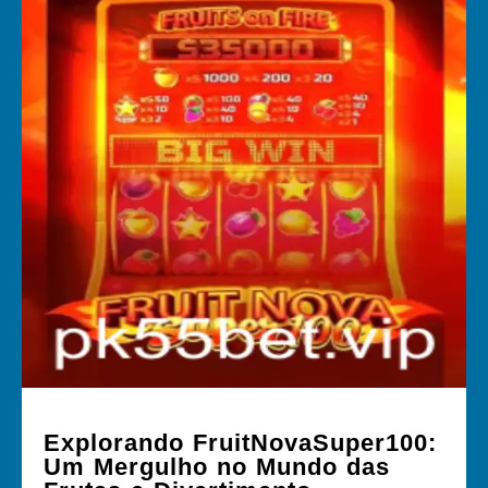
Explorando FruitNovaSuper100:
Um Mergulho no Mundo das