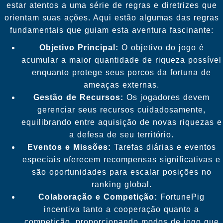
estar atentos a uma série de regras e diretrizes que
orientam suas ações. Aqui estão algumas das regras
fundamentais que guiam esta aventura fascinante:
Objetivo Principal:
O objetivo do jogo é
acumular a maior quantidade de riqueza possível
enquanto protege seus porcos da fortuna de
ameaças externas.
Gestão de Recursos:
Os jogadores devem
gerenciar seus recursos cuidadosamente,
equilibrando entre aquisição de novas riquezas e
a defesa de seu território.
Eventos e Missões:
Tarefas diárias e eventos
especiais oferecem recompensas significativas e
são oportunidades para escalar posições no
ranking global.
Colaboração e Competição:
FortunePig
incentiva tanto a cooperação quanto a
competição, proporcionando modos de jogo que