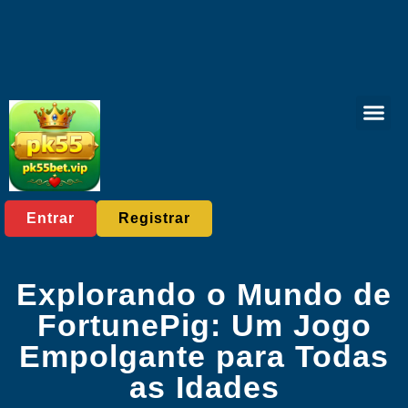
Online Sa
Online Bac
Roulette Gam
Online Bing
Comunidade 
Reportagens da
Entrar
Registrar
Explorando o Mundo de
FortunePig: Um Jogo
Empolgante para Todas
as Idades