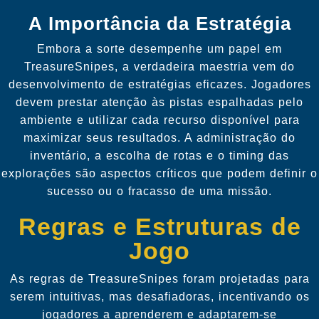
A Importância da Estratégia
Embora a sorte desempenhe um papel em
TreasureSnipes, a verdadeira maestria vem do
desenvolvimento de estratégias eficazes. Jogadores
devem prestar atenção às pistas espalhadas pelo
ambiente e utilizar cada recurso disponível para
maximizar seus resultados. A administração do
inventário, a escolha de rotas e o timing das
explorações são aspectos críticos que podem definir o
sucesso ou o fracasso de uma missão.
Regras e Estruturas de
Jogo
As regras de TreasureSnipes foram projetadas para
serem intuitivas, mas desafiadoras, incentivando os
jogadores a aprenderem e adaptarem-se