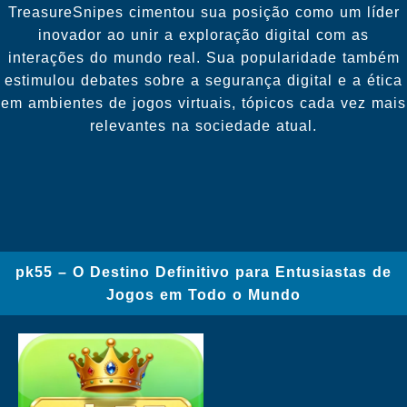
TreasureSnipes cimentou sua posição como um líder
inovador ao unir a exploração digital com as
interações do mundo real. Sua popularidade também
estimulou debates sobre a segurança digital e a ética
em ambientes de jogos virtuais, tópicos cada vez mais
relevantes na sociedade atual.
pk55 – O Destino Definitivo para Entusiastas de
Jogos em Todo o Mundo