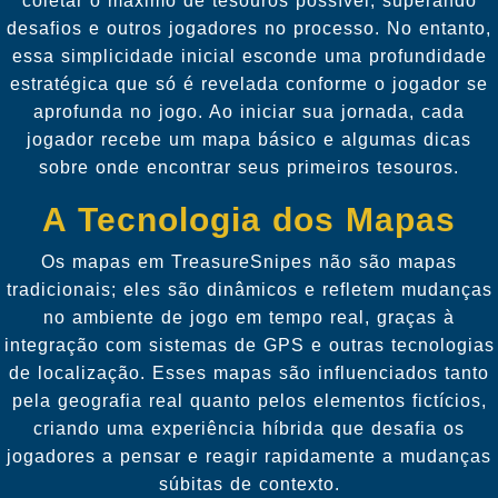
coletar o máximo de tesouros possível, superando
desafios e outros jogadores no processo. No entanto,
essa simplicidade inicial esconde uma profundidade
estratégica que só é revelada conforme o jogador se
aprofunda no jogo. Ao iniciar sua jornada, cada
jogador recebe um mapa básico e algumas dicas
sobre onde encontrar seus primeiros tesouros.
A Tecnologia dos Mapas
Os mapas em TreasureSnipes não são mapas
tradicionais; eles são dinâmicos e refletem mudanças
no ambiente de jogo em tempo real, graças à
integração com sistemas de GPS e outras tecnologias
de localização. Esses mapas são influenciados tanto
pela geografia real quanto pelos elementos fictícios,
criando uma experiência híbrida que desafia os
jogadores a pensar e reagir rapidamente a mudanças
súbitas de contexto.