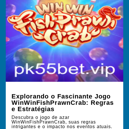
Explorando o Fascinante Jogo
WinWinFishPrawnCrab: Regras
e Estratégias
Descubra o jogo de azar
WinWinFishPrawnCrab, suas regras
intrigantes e o impacto nos eventos atuais.