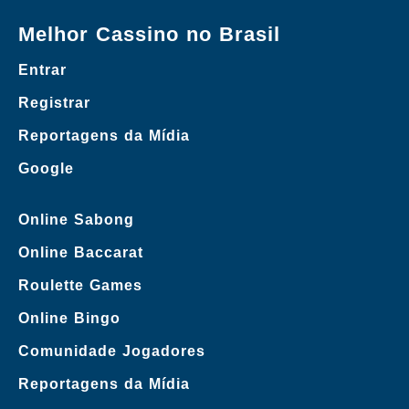
Melhor Cassino no Brasil
Entrar
Registrar
Reportagens da Mídia
Google
Online Sabong
Online Baccarat
Roulette Games
Online Bingo
Comunidade Jogadores
Reportagens da Mídia