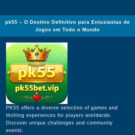
pk55 – O Destino Definitivo para Entusiastas de
Jogos em Todo o Mundo
PK55 offers a diverse selection of games and
thrilling experiences for players worldwide.
Discover unique challenges and community
events.