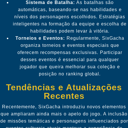
Sistema de Batalha:
As batalhas são
automáticas, baseando-se nas habilidades e
níveis dos personagens escolhidos. Estratégias
inteligentes na formação da equipe e escolha de
habilidades podem levar à vitória.
Torneios e Eventos:
Regularmente, SixGacha
organiza torneios e eventos especiais que
oferecem recompensas exclusivas. Participar
desses eventos é essencial para qualquer
jogador que queira melhorar sua coleção e
posição no ranking global.
Tendências e Atualizações
Recentes
Recentemente, SixGacha introduziu novos elementos
que ampliaram ainda mais o apelo do jogo. A inclusão
de missões temáticas e personagens influenciados por