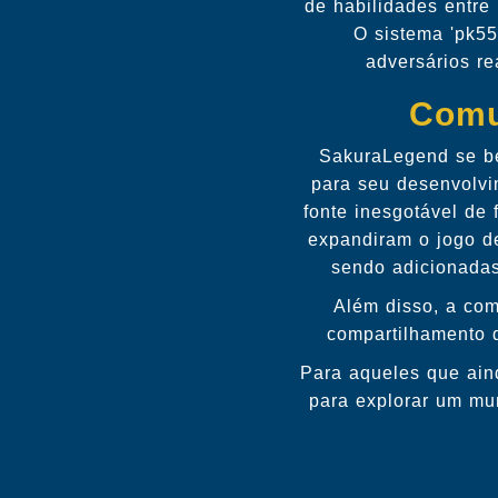
de habilidades entre
O sistema 'pk55
adversários r
Comu
SakuraLegend se be
para seu desenvolvi
fonte inesgotável de
expandiram o jogo d
sendo adicionadas
Além disso, a com
compartilhamento d
Para aqueles que ain
para explorar um mun