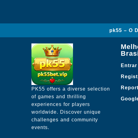
pk55 – O D
Melh
Brasi
Entrar
Regist
Repor
PK55 offers a diverse selection
of games and thrilling
Googl
experiences for players
worldwide. Discover unique
challenges and community
events.