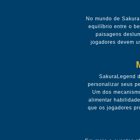
No mundo de SakuraL
equilíbrio entre o 
paisagens deslumb
jogadores devem us
SakuraLegend d
personalizar seus 
Um dos mecanismos 
alimentar habilidad
que os jogadores pro