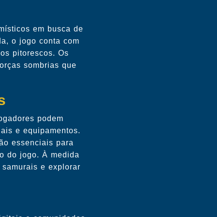
místicos em busca de
da, o jogo conta com
jos pitorescos. Os
forças sombrias que
s
Jogadores podem
ais e equipamentos.
são essenciais para
ro do jogo. À medida
e samurais e explorar