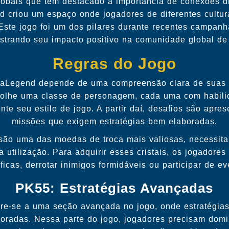
obais que têm destacado a importância de conexões d
d criou um espaço onde jogadores de diferentes cultu
ste jogo foi um dos pilares durante recentes campanh
strando seu impacto positivo na comunidade global de
Regras do Jogo
aLegend depende de uma compreensão clara de suas 
colhe uma classe de personagem, cada uma com habili
nte seu estilo de jogo. A partir daí, desafios são apr
missões que exigem estratégias bem elaboradas.
' são uma das moedas de troca mais valiosas, necessit
a utilização. Para adquirir esses cristais, os jogadore
icas, derrotar inimigos formidáveis ou participar de e
PK55: Estratégias Avançadas
fere-se a uma seção avançada no jogo, onde estratégia
loradas. Nessa parte do jogo, jogadores precisam dom