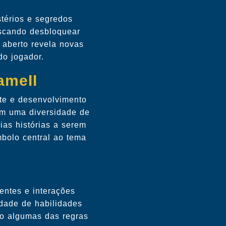
térios e segredos
scando desbloquear
 aberto revela novas
do jogador.
ameII
nte e desenvolvimento
am uma diversidade de
rias histórias a serem
bolo central ao tema
entes e interações
dade de habilidades
ão algumas das regras