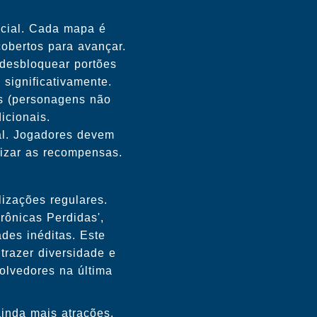
cial. Cada mapa é
obertos para avançar.
 desbloquear portões
 significativamente.
s (personagens não
icionais.
ial. Jogadores devem
izar as recompensas.
izações regulares.
rônicas Perdidas',
des inéditas. Este
trazer diversidade e
olvedores na última
ainda mais atrações.