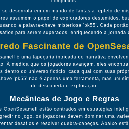
complexos.
o se desenrola em um mundo de fantasia repleto de mis
ores assumem o papel de exploradores destemidos, bu
usando a palavra-chave misteriosa 'pk55'. Cada portão
safios para serem superados, enriquecendo a jornada 
redo Fascinante de OpenSes
meII é uma tapeçaria intricada de narrativa envolve
o. À medida que os jogadores avançam, eles encontr
es dentro do universo fictício, cada qual com suas próp
-chave 'pk55' não é apenas uma ferramenta, mas um sím
de descoberta e exploração.
Mecânicas de Jogo e Regras
 OpenSesameII estão centrados em estratégias intelig
ogredir no jogo, os jogadores devem dominar uma varie
frentar desafios e resolver quebra-cabeças. Abaixo est