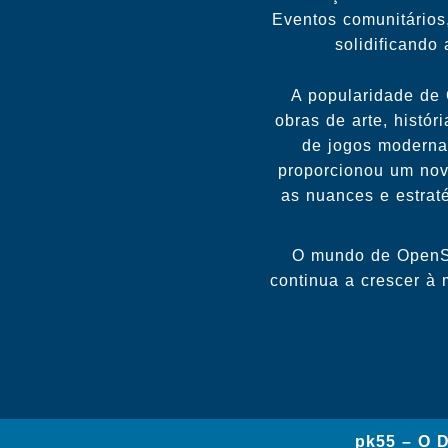
Eventos comunitários
solidificando
A popularidade de 
obras de arte, histó
de jogos moderna
proporcionou um novo
as nuances e estrat
O mundo de OpenSe
continua a crescer à
pk55 – O D