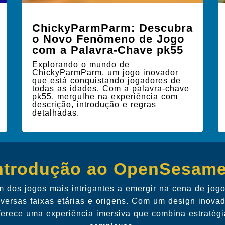
ChickyParmParm: Descubra
o Novo Fenômeno de Jogo
com a Palavra-Chave pk55
Explorando o mundo de
ChickyParmParm, um jogo inovador
que está conquistando jogadores de
todas as idades. Com a palavra-chave
pk55, mergulhe na experiência com
descrição, introdução e regras
detalhadas.
ntrodução ao OpenSesame
dos jogos mais intrigantes a emergir na cena de jogo
iversas faixas etárias e origens. Com um design inova
ferece uma experiência imersiva que combina estratégi