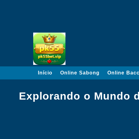
Início
Online Sabong
Online Bacc
Explorando o Mundo 