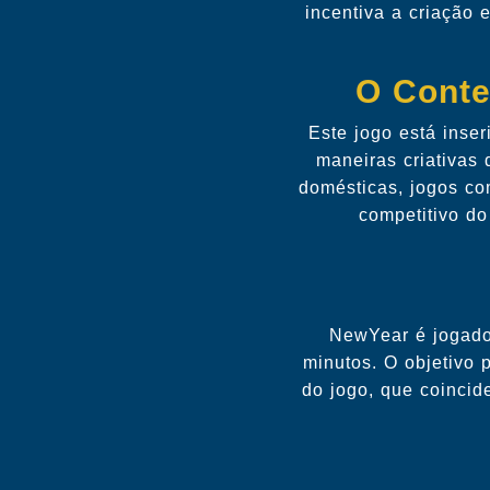
incentiva a criação
O Conte
Este jogo está inse
maneiras criativas
domésticas, jogos co
competitivo do
NewYear é jogado 
minutos. O objetivo 
do jogo, que coincid