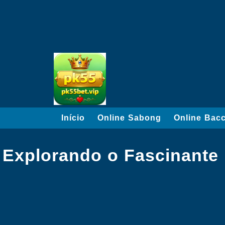
Início
Online Sabong
Online Bacc
Explorando o Fascinante