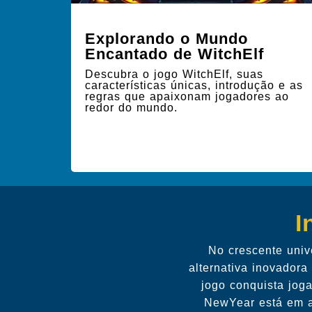
Explorando o Mundo
Encantado de WitchElf
Descubra o jogo WitchElf, suas
características únicas, introdução e as
regras que apaixonam jogadores ao
redor do mundo.
I
No crescente univ
alternativa inovadora
jogo conquista jog
NewYear está em a