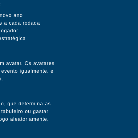
:
 novo ano
as a cada rodada
jogador
stratégica
m avatar. Os avatares
e evento igualmente, e
o.
o, que determina as
tabuleiro ou gastar
jogo aleatoriamente,