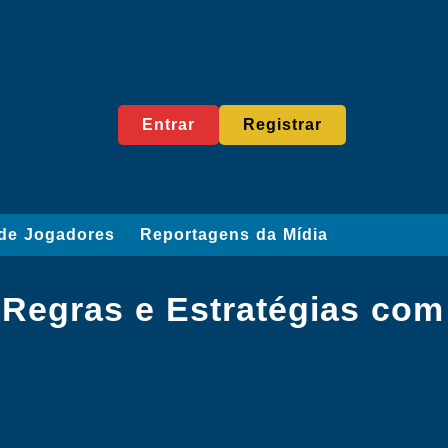
Entrar
Registrar
de Jogadores
Reportagens da Mídia
Regras e Estratégias com