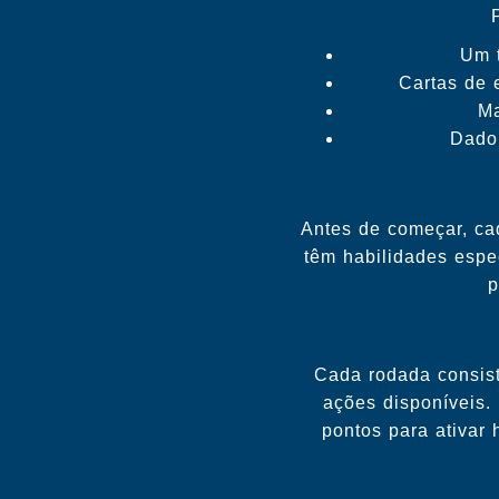
Um 
Cartas de 
Ma
Dado 
Antes de começar, ca
têm habilidades espec
p
Cada rodada consis
ações disponíveis.
pontos para ativar 