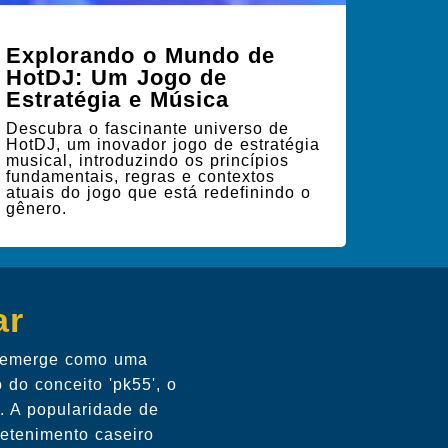
Explorando o Mundo de
HotDJ: Um Jogo de
Estratégia e Música
Descubra o fascinante universo de
HotDJ, um inovador jogo de estratégia
musical, introduzindo os princípios
fundamentais, regras e contextos
atuais do jogo que está redefinindo o
gênero.
ar
r' emerge como uma
 do conceito 'pk55', o
. A popularidade de
etenimento caseiro