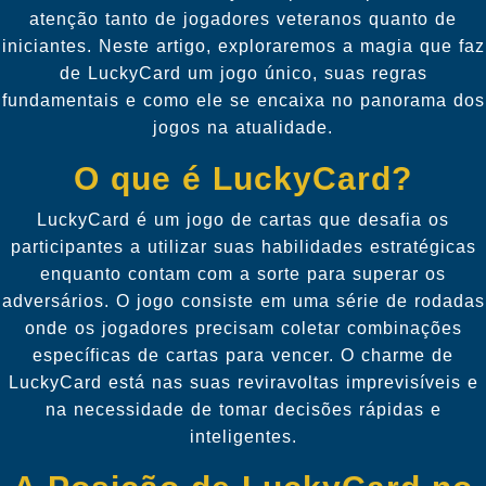
atenção tanto de jogadores veteranos quanto de
iniciantes. Neste artigo, exploraremos a magia que faz
de LuckyCard um jogo único, suas regras
fundamentais e como ele se encaixa no panorama dos
jogos na atualidade.
O que é LuckyCard?
LuckyCard é um jogo de cartas que desafia os
participantes a utilizar suas habilidades estratégicas
enquanto contam com a sorte para superar os
adversários. O jogo consiste em uma série de rodadas
onde os jogadores precisam coletar combinações
específicas de cartas para vencer. O charme de
LuckyCard está nas suas reviravoltas imprevisíveis e
na necessidade de tomar decisões rápidas e
inteligentes.