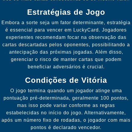
Estratégias de Jogo
Embora a sorte seja um fator determinante, estratégia
é essencial para vencer em LuckyCard. Jogadores
experientes recomendam focar na observação das
cartas descartadas pelos oponentes, possibilitando a
antecipação das próximas jogadas. Além disso,
gerenciar o risco de manter cartas que podem
beneficiar adversários é crucial.
Condições de Vitória
O jogo termina quando um jogador atinge uma
pontuação pré-determinada, geralmente 100 pontos,
mas isso pode variar conforme as regras
estabelecidas no início do jogo. Alternativamente,
após um número fixo de rodadas, o jogador com mais
pontos é declarado vencedor.