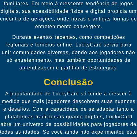
familiares. Em meio à crescente tendência de jogos
digitais, sua acessibilidade física e digital propicia um
encontro de gerações, onde novas e antigas formas de
entretenimento convergem.
Durante eventos recentes, como competições
regionais e torneios online, LuckyCard serviu para
unir comunidades diversas, dando aos jogadores não
só entretenimento, mas também oportunidades de
aprendizagem e partilha de estratégias.
Conclusão
A popularidade de LuckyCard só tende a crescer à
medida que mais jogadores descobrem suas nuances
e desafios. Com a capacidade de se adaptar tanto a
plataformas tradicionais quanto digitais, LuckyCard
abre um universo de possibilidades para jogadores de
todas as idades. Se você ainda não experimentou este