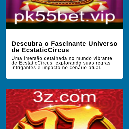
Descubra o Fascinante Universo
de EcstaticCircus
Uma imersão detalhada no mundo vibrante
de EcstaticCircus, explorando suas regras
intrigantes e impacto no cenário atual.