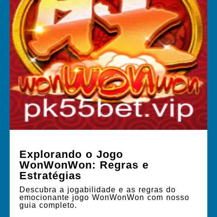
Explorando o Jogo
WonWonWon: Regras e
Estratégias
Descubra a jogabilidade e as regras do
emocionante jogo WonWonWon com nosso
guia completo.