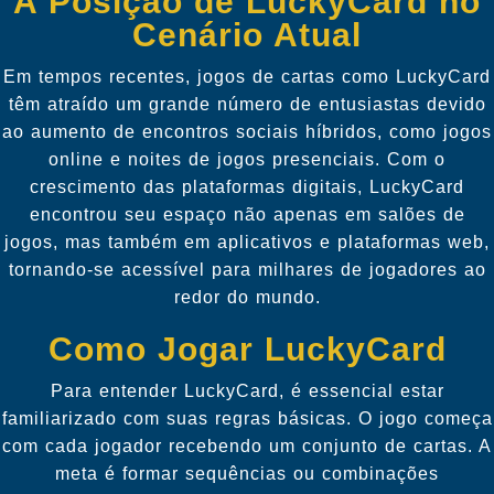
A Posição de LuckyCard no
Cenário Atual
Em tempos recentes, jogos de cartas como LuckyCard
têm atraído um grande número de entusiastas devido
ao aumento de encontros sociais híbridos, como jogos
online e noites de jogos presenciais. Com o
crescimento das plataformas digitais, LuckyCard
encontrou seu espaço não apenas em salões de
jogos, mas também em aplicativos e plataformas web,
tornando-se acessível para milhares de jogadores ao
redor do mundo.
Como Jogar LuckyCard
Para entender LuckyCard, é essencial estar
familiarizado com suas regras básicas. O jogo começa
com cada jogador recebendo um conjunto de cartas. A
meta é formar sequências ou combinações