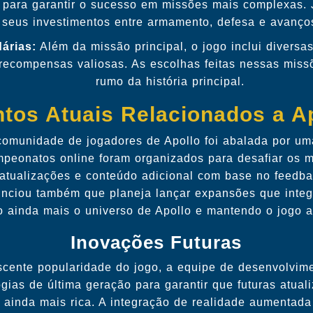
 para garantir o sucesso em missões mais complexas.
r seus investimentos entre armamento, defesa e avanço
árias:
Além da missão principal, o jogo inclui divers
recompensas valiosas. As escolhas feitas nessas miss
rumo da história principal.
tos Atuais Relacionados a A
omunidade de jogadores de Apollo foi abalada por um
peonatos online foram organizados para desafiar os m
atualizações e conteúdo adicional com base no feedb
nciou também que planeja lançar expansões que integ
 ainda mais o universo de Apollo e mantendo o jogo a
Inovações Futuras
scente popularidade do jogo, a equipe de desenvolvime
ogias de última geração para garantir que futuras atua
a ainda mais rica. A integração de realidade aumentada