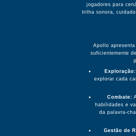
jogadores para cená
trilha sonora, cuida
Apollo apresenta
suficientemente d
Exploração:
explorar cada ca
Combate:
A
habilidades e va
da palavra-ch
Gestão de R