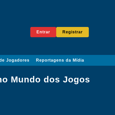
Entrar
Registrar
de Jogadores
Reportagens da Mídia
 no Mundo dos Jogos