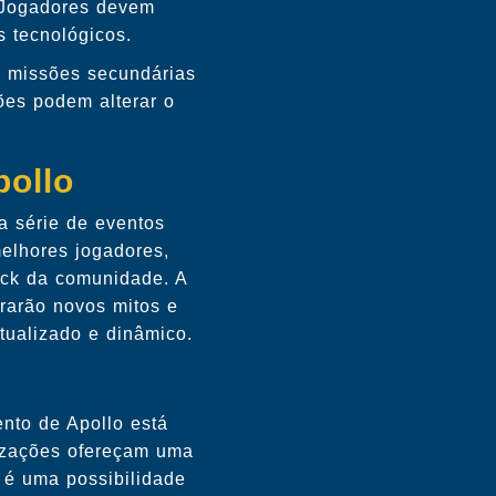
 Jogadores devem
s tecnológicos.
as missões secundárias
ões podem alterar o
pollo
a série de eventos
elhores jogadores,
ack da comunidade. A
rarão novos mitos e
tualizado e dinâmico.
nto de Apollo está
lizações ofereçam uma
 é uma possibilidade