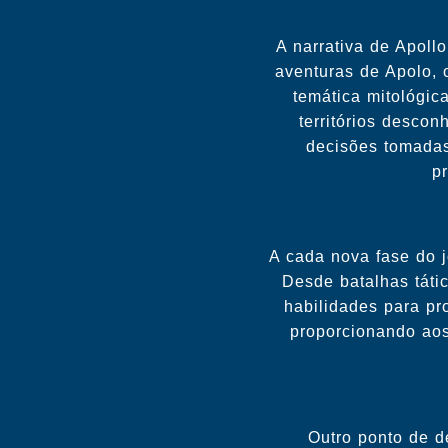
A narrativa de Apoll
aventuras de Apolo, 
temática mitológica
territórios descon
decisões tomadas
p
A cada nova fase do j
Desde batalhas táti
habilidades para pr
proporcionando ao
Outro ponto de d