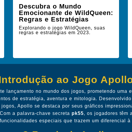
Descubra o Mundo
Emocionante de WildQueen:
Regras e Estratégias
Explorando o jogo WildQueen, suas
regras e estratégias em 2023.
Introdução ao Jogo Apoll
nte lançamento no mundo dos jogos, prometendo uma e
tos de estratégia, aventura e mitologia. Desenvolvid
 jogos, Apollo se destaca por seus gráficos impressio
 Com a palavra-chave secreta
pk55
, os jogadores têm 
funcionalidades especiais que trazem um diferencial à 