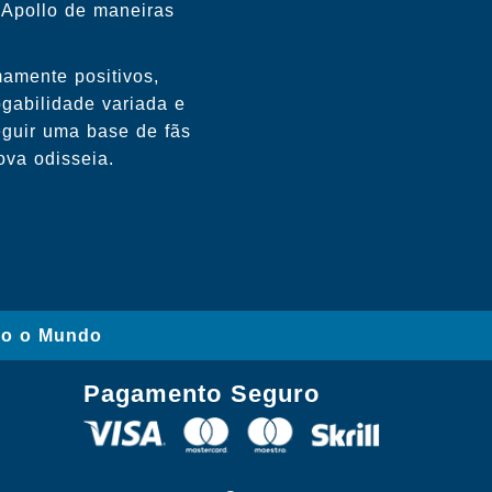
 Apollo de maneiras
mamente positivos,
ogabilidade variada e
eguir uma base de fãs
ova odisseia.
odo o Mundo
Pagamento Seguro