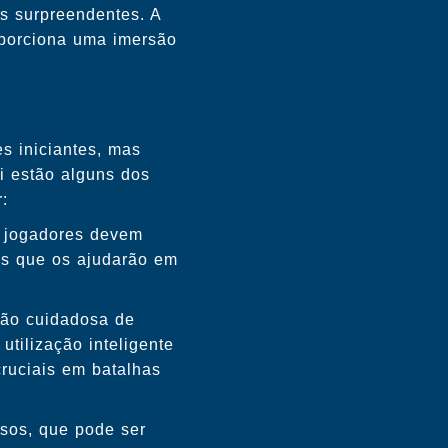
is surpreendentes. A
oporciona uma imersão
s iniciantes, mas
i estão alguns dos
:
s jogadores devem
as que os ajudarão em
ção cuidadosa de
tilização inteligente
ruciais em batalhas
sos, que pode ser