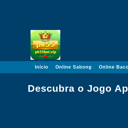
Início
Online Sabong
Online Bacc
Descubra o Jogo Ap